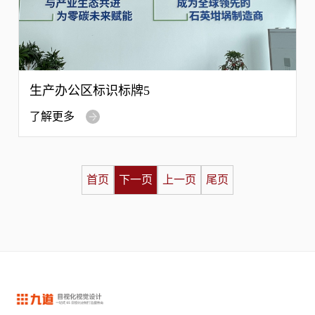
生产办公区标识标牌5
了解更多
首页
下一页
上一页
尾页