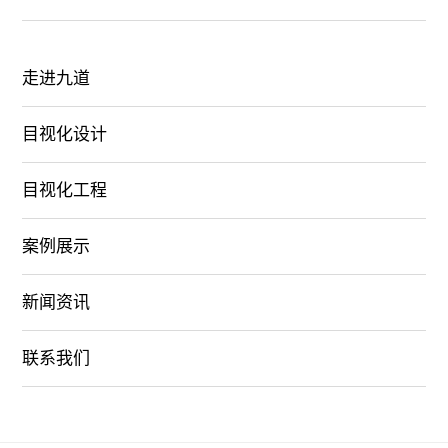
走进九道
目视化设计
目视化工程
案例展示
新闻资讯
联系我们