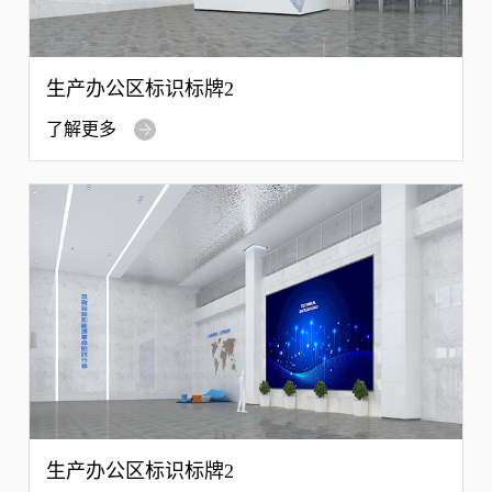
生产办公区标识标牌2
了解更多
生产办公区标识标牌2