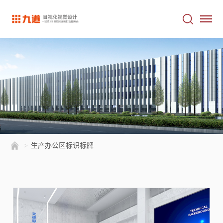
>
生产办公区标识标牌