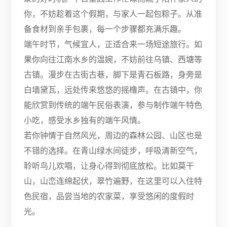
你，不妨趁着这个假期，与家人一起包粽子。从准
备食材到亲手包裹，每一个步骤都充满乐趣。
端午时节，气候宜人，正适合来一场短途旅行。如
果你向往江南水乡的温婉，不妨前往乌镇、西塘等
古镇。漫步在古街古巷，脚下是青石板路，身旁是
白墙黛瓦，远处传来悠悠的摇橹声。在古镇中，你
能欣赏到传统的端午民俗表演，参与制作端午特色
小吃，感受水乡独有的端午风情。
若你钟情于自然风光，周边的森林公园、山区也是
不错的选择。在青山绿水间徒步，呼吸清新空气，
聆听鸟儿欢唱，让身心得到彻底放松。比如莫干
山，山峦连绵起伏，翠竹遍野，在这里可以入住特
色民宿，品尝当地的农家菜，享受悠闲的度假时
光。