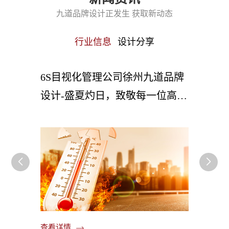
九道品牌设计正发生 获取新动态
行业信息
设计分享
品牌设
6S目视化管理公司徐州九道品牌
车间
都能落
设计-盛夏灼日，致敬每一位高温
些改
下的施工建设者
你！
查看详情