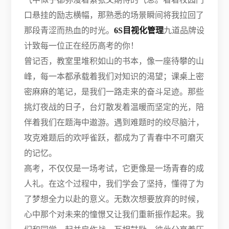
口悬挂的励志横幅，那熟悉的场景瞬间将我拉回了
那段青涩而热血的时光。
6S目视化管理
九道品牌设
计致每一位正在经历高考的你！
曾记否，教室里堆积如山的书本，像一座待攀的山
峰，每一本都承载着我们对知识的渴望；课桌上密
密麻麻的笔记，是我们一路走来的奋斗足迹。那些
挑灯夜战的日子，台灯散发着温暖而坚定的光，陪
伴着我们在题海中遨游。遇到难题时的绞尽脑汁，
攻克难题后的欢呼雀跃，都成为了青春中不可磨灭
的记忆。
高考，不仅仅是一场考试，它更像是一场青春的成
人礼。在这个过程中，我们学会了坚持，懂得了为
了梦想全力以赴的意义。无数次想要放弃的时候，
心中那个对未来的憧憬又让我们重新振作起来。我